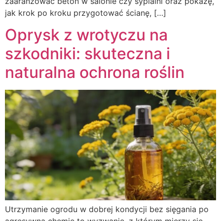
zaaranżować beton w salonie czy sypialni oraz pokażę,
jak krok po kroku przygotować ścianę, […]
Oprysk z wrotyczu na
szkodniki: skuteczna i
naturalna ochrona roślin
Utrzymanie ogrodu w dobrej kondycji bez sięgania po