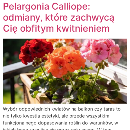
Pelargonia Calliope:
odmiany, które zachwycą
Cię obfitym kwitnieniem
Wybór odpowiednich kwiatów na balkon czy taras to
nie tylko kwestia estetyki, ale przede wszystkim
funkcjonalnego dopasowania roślin do warunków, w
jakich będą rozwijać się przez cały sezon. W tym