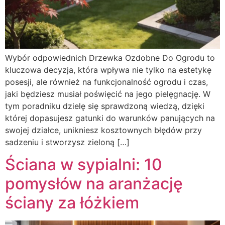
Wybór odpowiednich Drzewka Ozdobne Do Ogrodu to
kluczowa decyzja, która wpływa nie tylko na estetykę
posesji, ale również na funkcjonalność ogrodu i czas,
jaki będziesz musiał poświęcić na jego pielęgnację. W
tym poradniku dzielę się sprawdzoną wiedzą, dzięki
której dopasujesz gatunki do warunków panujących na
swojej działce, unikniesz kosztownych błędów przy
sadzeniu i stworzysz zieloną […]
Ściana w sypialni: 10
pomysłów na aranżację
ściany za łóżkiem