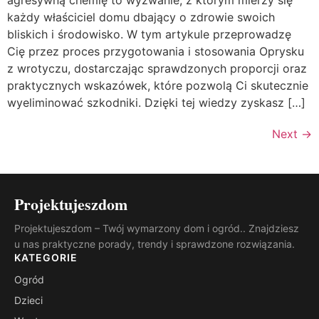
agresywną chemię to wyzwanie, z którym mierzy się
każdy właściciel domu dbający o zdrowie swoich
bliskich i środowisko. W tym artykule przeprowadzę
Cię przez proces przygotowania i stosowania Oprysku
z wrotyczu, dostarczając sprawdzonych proporcji oraz
praktycznych wskazówek, które pozwolą Ci skutecznie
wyeliminować szkodniki. Dzięki tej wiedzy zyskasz […]
Next
→
Projektujeszdom
Projektujeszdom – Twój wymarzony dom i ogród.. Znajdziesz
u nas praktyczne porady, trendy i sprawdzone rozwiązania.
KATEGORIE
Ogród
Dzieci