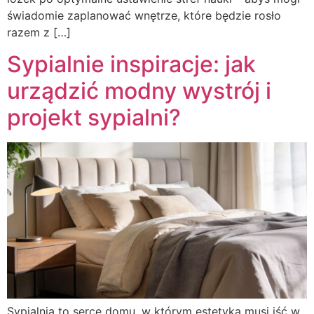
świadomie zaplanować wnętrze, które będzie rosło
razem z […]
Sypialnie inspiracje: jak
urządzić modny wystrój i
projekt sypialni?
Sypialnia to serce domu, w którym estetyka musi iść w