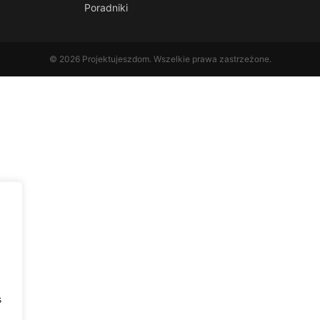
Poradniki
© 2026 Projektujeszdom. Wszelkie prawa zastrzeżone.
s