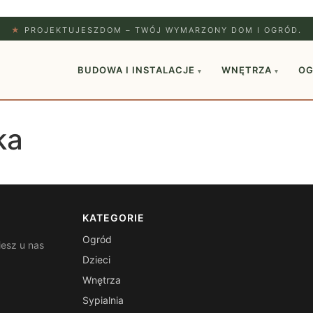
★
PROJEKTUJESZDOM – TWÓJ WYMARZONY DOM I OGRÓD.
BUDOWA I INSTALACJE
WNĘTRZA
O
▾
▾
ka
KATEGORIE
Ogród
iesz u nas
Dzieci
Wnętrza
Sypialnia