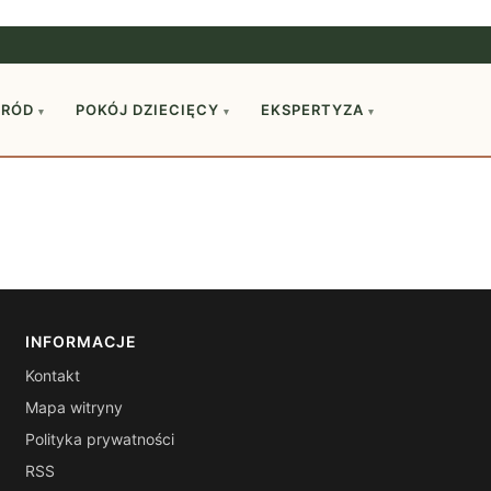
GRÓD
POKÓJ DZIECIĘCY
EKSPERTYZA
▾
▾
▾
INFORMACJE
Kontakt
Mapa witryny
Polityka prywatności
RSS