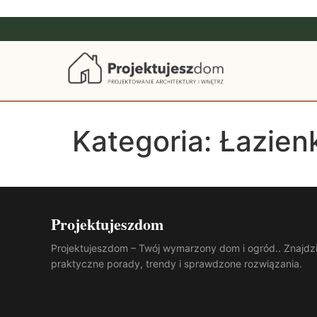
Kategoria:
Łazien
Projektujeszdom
Projektujeszdom – Twój wymarzony dom i ogród.. Znajdz
praktyczne porady, trendy i sprawdzone rozwiązania.