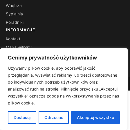
Wnętrza
Sypialnia
Poradniki
INFORMACJE
Kontakt
Mapa witryny
Polityka prywatności
Cenimy prywatność użytkowników
RSS
Używamy plików cookie, aby poprawić jakość
przeglądania, wyświetlać reklamy lub treści dostosowane
do indywidualnych potrzeb użytkowników oraz
© 2026 Projektujeszdom. Wszelkie prawa zastrzeżone.
analizować ruch na stronie. Kliknięcie przycisku „Akceptuj
wszystkie” oznacza zgodę na wykorzystywanie przez nas
plików cookie.
Dostosuj
Odrzucać
Akceptuj wszystko