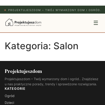
★
PROJEKTUJESZDOM – TWÓJ WYMARZONY DOM I OGRÓD.
☰
Kategoria:
Salon
Projektujeszdom
Projektujeszdom – Twój wymarzony dom i ogród.. Znajdziesz
u nas praktyczne porady, trendy i sprawdzone rozwiązania.
KATEGORIE
Ogród
Dzieci