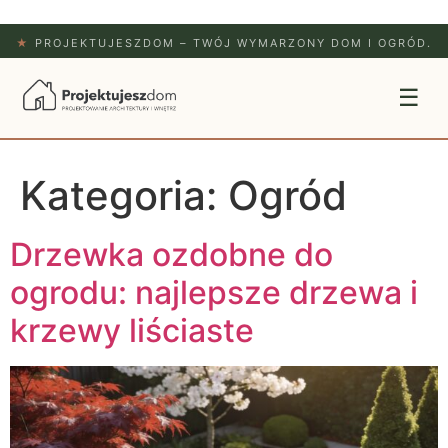
★
PROJEKTUJESZDOM – TWÓJ WYMARZONY DOM I OGRÓD.
☰
Kategoria:
Ogród
Drzewka ozdobne do
ogrodu: najlepsze drzewa i
krzewy liściaste