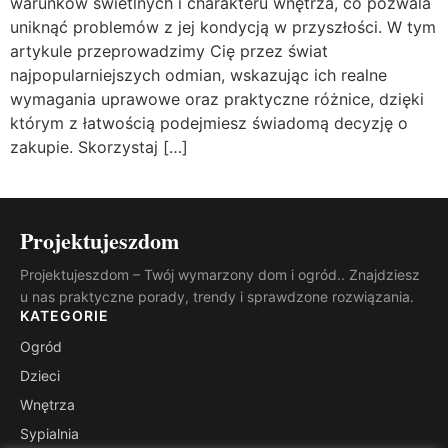
warunków świetlnych i charakteru wnętrza, co pozwala
uniknąć problemów z jej kondycją w przyszłości. W tym
artykule przeprowadzimy Cię przez świat
najpopularniejszych odmian, wskazując ich realne
wymagania uprawowe oraz praktyczne różnice, dzięki
którym z łatwością podejmiesz świadomą decyzję o
zakupie. Skorzystaj […]
Projektujeszdom
Projektujeszdom – Twój wymarzony dom i ogród.. Znajdziesz
u nas praktyczne porady, trendy i sprawdzone rozwiązania.
KATEGORIE
Ogród
Dzieci
Wnętrza
Sypialnia