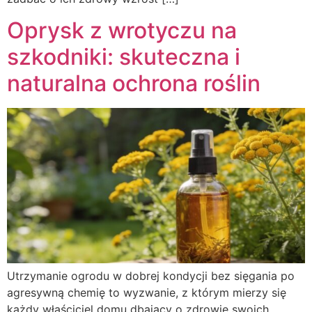
Oprysk z wrotyczu na
szkodniki: skuteczna i
naturalna ochrona roślin
Utrzymanie ogrodu w dobrej kondycji bez sięgania po
agresywną chemię to wyzwanie, z którym mierzy się
każdy właściciel domu dbający o zdrowie swoich