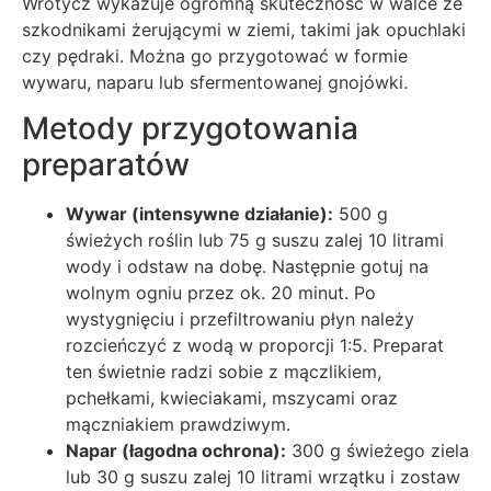
Wrotycz wykazuje ogromną skuteczność w walce ze
szkodnikami żerującymi w ziemi, takimi jak opuchlaki
czy pędraki. Można go przygotować w formie
wywaru, naparu lub sfermentowanej gnojówki.
Metody przygotowania
preparatów
Wywar (intensywne działanie):
500 g
świeżych roślin lub 75 g suszu zalej 10 litrami
wody i odstaw na dobę. Następnie gotuj na
wolnym ogniu przez ok. 20 minut. Po
wystygnięciu i przefiltrowaniu płyn należy
rozcieńczyć z wodą w proporcji 1:5. Preparat
ten świetnie radzi sobie z mączlikiem,
pchełkami, kwieciakami, mszycami oraz
mączniakiem prawdziwym.
Napar (łagodna ochrona):
300 g świeżego ziela
lub 30 g suszu zalej 10 litrami wrzątku i zostaw