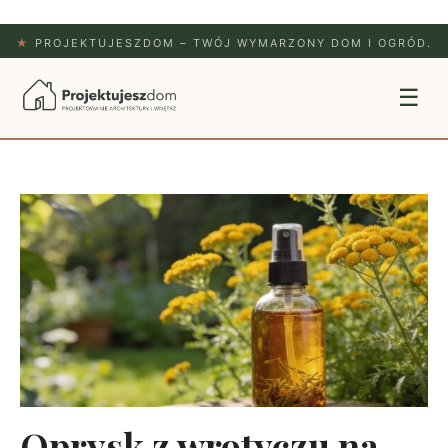
★
PROJEKTUJESZDOM – TWÓJ WYMARZONY DOM I OGRÓD.
☰
Oprysk z wrotyczu na