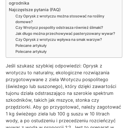
ogrodnika
Najczęstsze pytania (FAQ)
Czy Oprysk z wrotyczu można stosować na rośliny
domowe?
Czy Wrotycz pospolity odstrasza również ślimaki?
Jak długo można przechowywać pasteryzowany wywar?
Czy Oprysk z wrotyczu wpływa na smak warzyw?
Polecane artykuły
Polecane artykuły
Jeśli szukasz szybkiej odpowiedzi: Oprysk z
wrotyczu to naturalny, ekologiczne rozwiązania
przygotowywane z ziela Wrotyczu pospolitego
(świeżego lub suszonego), który dzięki zawartości
tujonu działa odstraszająco na szerokie spektrum
szkodników, takich jak mszyce, stonka czy
przędziorki. Aby go przygotować, należy zagotować
1 kg świeżego ziela lub 100 g suszu w 10 litrach
wody, a po ostudzeniu i przecedzeniu rozcieńczyć
wywar z wodą w proporcji 1:2. Jest to preparat w