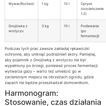
Wywar/Roztwór
1 kg
10 l
Oprysk
(rozcieńczenie
1:2)
Gnojówka z
3 kg
10 l
Podlewanie
wrotyczu
(po
fermentacji)
Podczas tych prac zawsze zakładaj rękawiczki
ochronne, aby uniknąć podrażnień skóry. Pamiętaj,
aby pojemnik z Gnojówką z wrotyczu nie był
wypełniony po brzegi, ponieważ proces fermentacji
wytwarza gazy – warto też umieścić go w
zacienionym miejscu na obrzeżach ogrodu, gdzie
zapach nie będzie przeszkadzał domownikom.
Harmonogram:
Stosowanie, czas działania