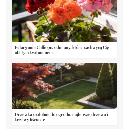
Pelargonia Calliope: odmiany, które zachwycą Cię
obfitym kwitnieniem
Drzewka ozdobne do ogrodu: najlepsze drzewa i
krzewy liściaste