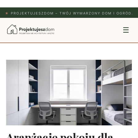
★
PROJEKTUJESZDOM – TWÓJ WYMARZONY DOM I OGRÓD.
☰
Aranżacje pokoju dla