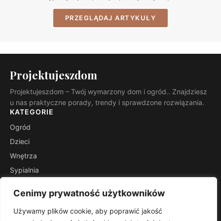
PRZEGLĄDAJ ARTYKUŁY
Projektujeszdom
Projektujeszdom – Twój wymarzony dom i ogród.. Znajdziesz
u nas praktyczne porady, trendy i sprawdzone rozwiązania.
KATEGORIE
Ogród
Dzieci
Wnętrza
Sypialnia
Poradniki
Cenimy prywatność użytkowników
INFORMACJE
Używamy plików cookie, aby poprawić jakość
Kontakt