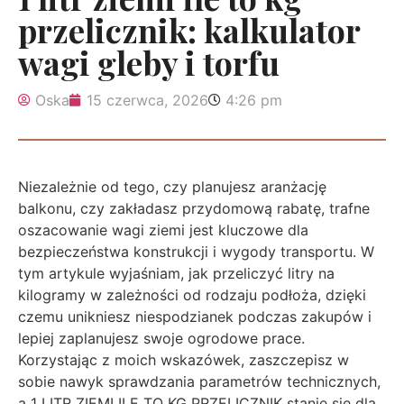
przelicznik: kalkulator
wagi gleby i torfu
Oska
15 czerwca, 2026
4:26 pm
Niezależnie od tego, czy planujesz aranżację
balkonu, czy zakładasz przydomową rabatę, trafne
oszacowanie wagi ziemi jest kluczowe dla
bezpieczeństwa konstrukcji i wygody transportu. W
tym artykule wyjaśniam, jak przeliczyć litry na
kilogramy w zależności od rodzaju podłoża, dzięki
czemu unikniesz niespodzianek podczas zakupów i
lepiej zaplanujesz swoje ogrodowe prace.
Korzystając z moich wskazówek, zaszczepisz w
sobie nawyk sprawdzania parametrów technicznych,
a 1 LITR ZIEMI ILE TO KG PRZELICZNIK stanie się dla