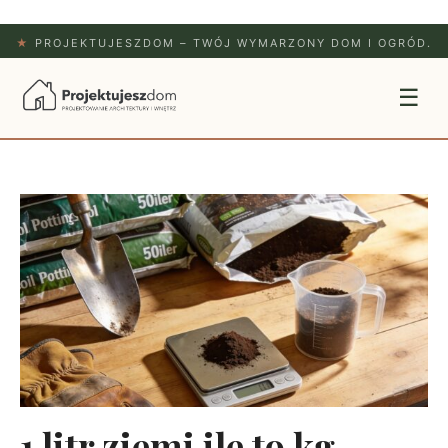
★
PROJEKTUJESZDOM – TWÓJ WYMARZONY DOM I OGRÓD.
☰
1 litr ziemi ile to kg